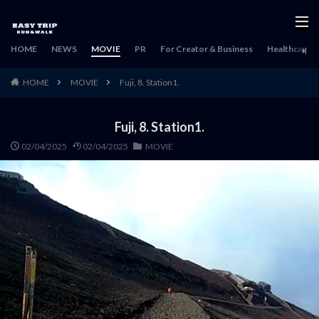
HOME
NEWS
MOVIE
PR
For Creator & Business
Healthcare & 
HOME
MOVIE
Fuji, 8. Station1.
Fuji, 8. Station1.
02/04/2025
02/04/2025
MOVIE