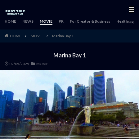
HOME
NEWS
MOVIE
PR
For Creator & Business
Healthcare & 
HOME
MOVIE
Marina Bay 1
Marina Bay 1
02/05/2025
MOVIE