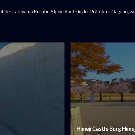
uf der Tateyama Kurobe Alpine Route in der Präfektur Nagano, 
Himeji Castle Burg Himej