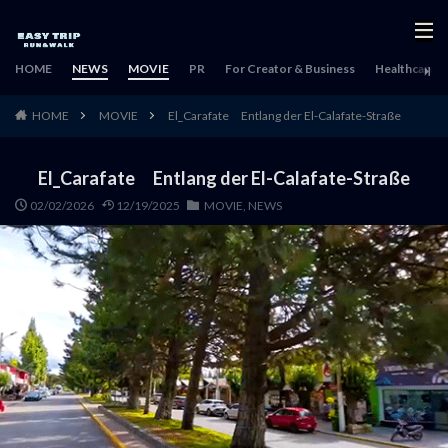
HOME
NEWS
MOVIE
PR
For Creator & Business
Healthcare & 
HOME
MOVIE
El_Carafate Entlang der El-Calafate-Straße
El_Carafate Entlang der El-Calafate-Straße
02/02/2026
12/19/2025
MOVIE
,
NEWS