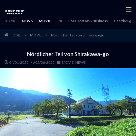
HOME
NEWS
MOVIE
PR
For Creator & Business
Healthcare & 
HOME
MOVIE
Nördlicher Teil von Shirakawa-go
Nördlicher Teil von Shirakawa-go
04/01/2025
02/06/2025
MOVIE
,
NEWS