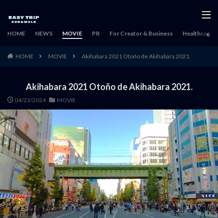
HOME
NEWS
MOVIE
PR
For Creator & Business
Healthcare & 
HOME
MOVIE
Akihabara 2021 Otoño de Akihabara 2021.
Akihabara 2021 Otoño de Akihabara 2021.
04/23/2024
MOVIE