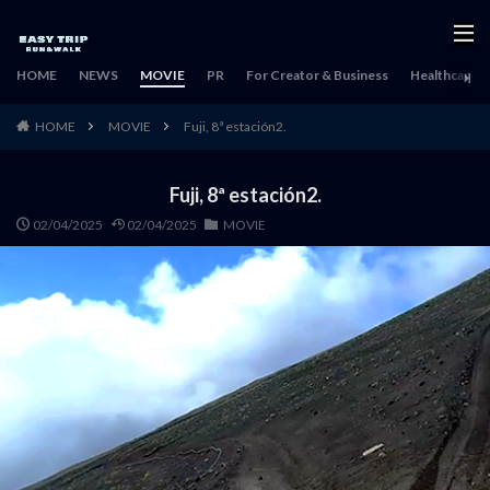
HOME
NEWS
MOVIE
PR
For Creator & Business
Healthcare & 
HOME
MOVIE
Fuji, 8ª estación2.
Fuji, 8ª estación2.
02/04/2025
02/04/2025
MOVIE