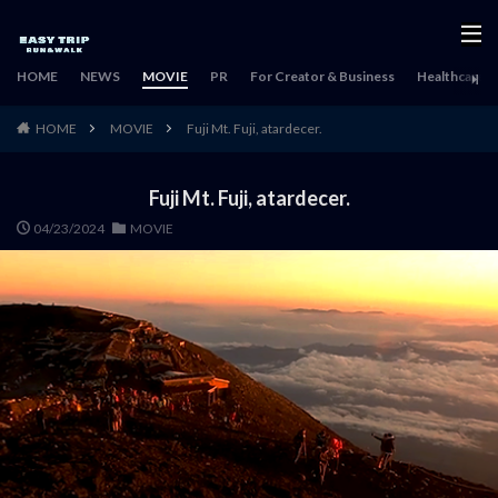
HOME
NEWS
MOVIE
PR
For Creator & Business
Healthcare & 
HOME
MOVIE
Fuji Mt. Fuji, atardecer.
Fuji Mt. Fuji, atardecer.
04/23/2024
MOVIE