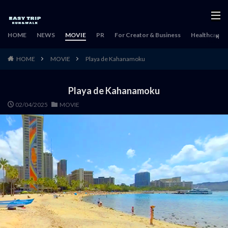
HOME
NEWS
MOVIE
PR
For Creator & Business
Healthcare & 
HOME
MOVIE
Playa de Kahanamoku
Playa de Kahanamoku
02/04/2025
MOVIE