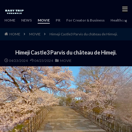
HOME
NEWS
MOVIE
PR
For Creator & Business
Healthcare & 
HOME
MOVIE
Himeji Castle3 Parvis du château de Himeji.
Himeji Castle3 Parvis du château de Himeji.
04/23/2024
04/23/2024
MOVIE