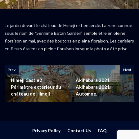
Le jardin devant le château de Himeji est encerclé. La zone connue
sous le nom de “Senhime Botan Garden” semble être en pleine
floraison en mai, avec des boutons en pleine floraison. Les cerisiers
en fleurs étaient en pleine floraison lorsque la photo a été prise.
Prev
Next
Himeji Castle2
Akihabara 2021
Périmètre extérieur du
Akihabara 2021
château de Himeji
Automne.
Privacy Policy
Contact Us
FAQ