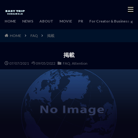
HOME
NEWS
ABOUT
MOVIE
PR
For Creator & Business
H
HOME
FAQ
掲載
掲載
07/07/2021
09/05/2022
FAQ
,
Attention