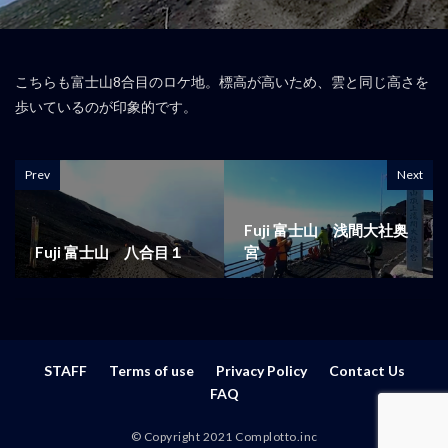
こちらも富士山8合目のロケ地。標高が高いため、雲と同じ高さを
歩いているのが印象的です。
Prev
Next
Fuji 富士山 浅間大社奥
Fuji 富士山 八合目１
宮
STAFF
Terms of use
Privacy Policy
Contact Us
FAQ
© Copyright 2021 Complotto.inc