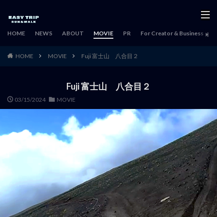
HOME
NEWS
ABOUT
MOVIE
PR
For Creator & Business
H
HOME
MOVIE
Fuji 富士山 八合目２
Fuji 富士山 八合目２
03/15/2024
MOVIE