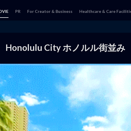
OVIE
PR
For Creator & Business
Healthcare & Care Faciliti
Honolulu City ホノルル街並み