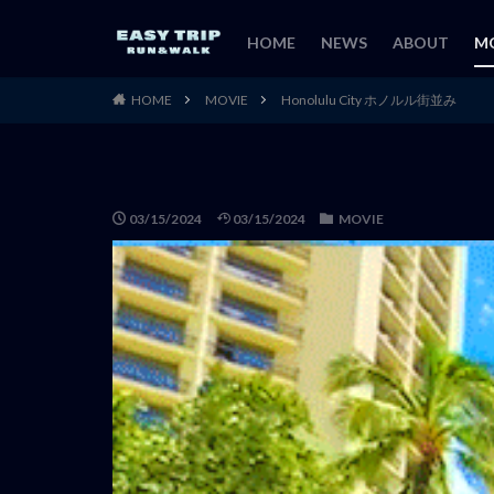
HOME
NEWS
ABOUT
M
HOME
MOVIE
Honolulu City ホノルル街並み
03/15/2024
03/15/2024
MOVIE