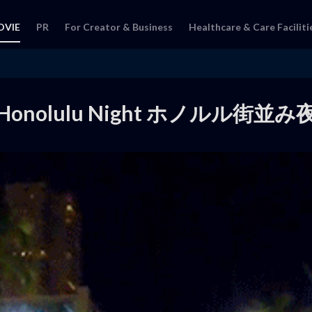
OVIE
PR
For Creator & Business
Healthcare & Care Faciliti
Honolulu Night ホノルル街並み