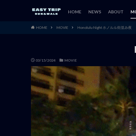
HOME
NEWS
ABOUT
M
HOME
MOVIE
Honolulu Night ホノルル街並み夜
03/15/2024
MOVIE