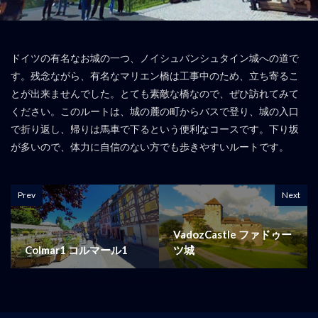
ドイツの有名なお城の一つ、ノイシュバンシュタイン城への道で
す。残念ながら、有名なマリエン橋は工事中のため、立ち寄るこ
とが出来ませんでした。とても素敵な橋なので、ぜひ訪れてみて
ください。このルートは、城の麓の町からバスで登り、城の入口
で折り返し、帰りは馬車で下るという便利なコースです。下り坂
が多いので、体力に自信のない方でも歩きやすいルートです。
Prev
Next
VadozCastle ファドゥー
Colmar1 コルマール1
ツ城