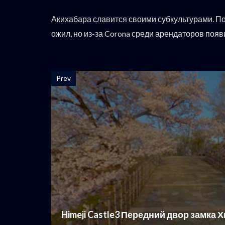
Акихабара славится своими субкультурами. П
ожил, но из-за Corona среди арендаторов поя
Prev
Himeji Castle3 Передний двор замка 