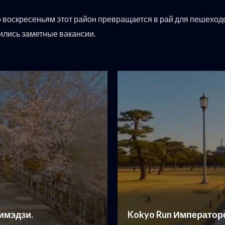
о воскресеньям этот район превращается в рай для пешеход
вились заметные вакансии.
Химэдзи.
Kokyo Run Император