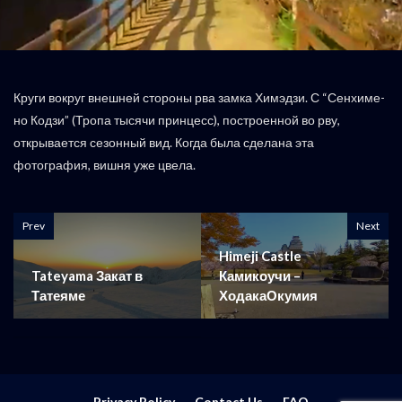
Круги вокруг внешней стороны рва замка Химэдзи. С “Сенхиме-
но Кодзи” (Тропа тысячи принцесс), построенной во рву,
открывается сезонный вид. Когда была сделана эта
фотография, вишня уже цвела.
Prev
Next
Himeji Castle
Tateyama Закат в
Камикоучи –
Татеяме
ХодакаОкумия
Privacy Policy
Contact Us
FAQ