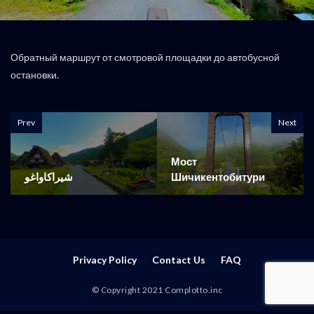
Обратный маршрут от смотровой площадки до автобусной
остановки.
Prev
Next
Мост
شيراكاواغو
Шичикентобитури
Privacy Policy
Contact Us
FAQ
© Copyright 2021 Complotto.inc