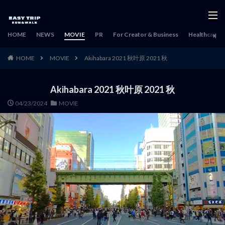
HOME
NEWS
MOVIE
PR
For Creator & Business
Healthcare & 
HOME
MOVIE
Akihabara 2021 秋叶原 2021 秋
Akihabara 2021 秋叶原 2021 秋
04/23/2024
MOVIE