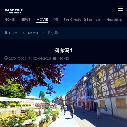
HOME
NEWS
MOVIE
PR
For Creator & Business
Healthcare & 
HOME
MOVIE
科尔马1
科尔马1
02/04/2025
02/04/2025
MOVIE