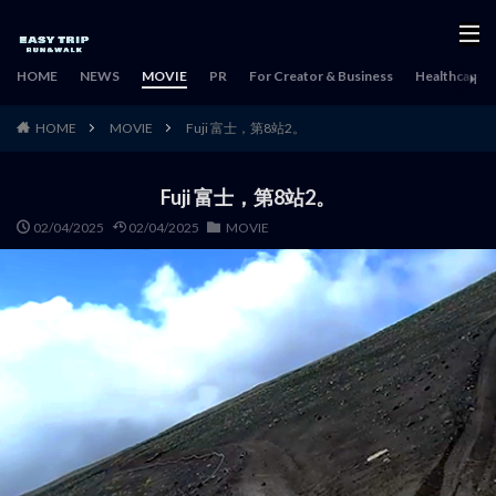
HOME
NEWS
MOVIE
PR
For Creator & Business
Healthcare & 
HOME
MOVIE
Fuji 富士，第8站2。
Fuji 富士，第8站2。
02/04/2025
02/04/2025
MOVIE