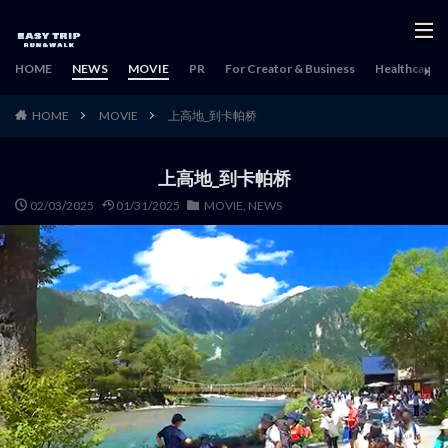
HOME
NEWS
MOVIE
PR
For Creator & Business
Healthcare & 
HOME
MOVIE
上高地_到卡帕桥
上高地_到卡帕桥
02/03/2025
01/31/2025
MOVIE
,
NEWS