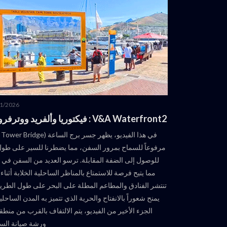
1/2026
V&A Waterfront2 : فيكتوريا وألفريد ووترفرونت 2
مرفوعاً للسماح بمرور السفن، مما يضطرنا للسير على طول 
للوصول إلى الضفة المقابلة. ترسو العديد من السفن في ال
مما يتيح فرصة للاستمتاع بالمناظر الساحلية الخلابة أثناء 
تنتشر الفنادق والمطاعم المطلة على البحر على طول الطري
يمنح شعوراً بالانفتاح والحرية الذي تتميز به المدن الساحل
الجزء الأخير من الفيديو، يتم الالتفاف بالقرب من منطق
ورشة صيانة الس