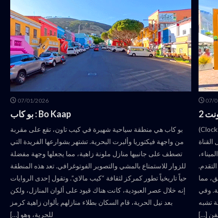
07/01/2026
07/0
Bo Kaap : بو كاب
في هذا الفيديو، يظهر جسر برج الساعة (Clock Tower Bridge)
بو كاب هي منطقة سياحية شهيرة في كيب تاون، تقع على مقربة
القناة
من واجهة فيكتوريا وألبرت البحرية. تشتهر بشوارعها الفريدة التي
ميناء،
تصطف على جانبيها منازل ملونة زاهية، مما يجعلها وجهة مفضلة
التقدم.
للزوار للاستمتاع بالمشي والتصوير الفوتوغرافي. تعد هذه المنطقة
ق، مما
حياً تاريخياً تطور كمركز لثقافة “كيب مالاي”. وتقول إحدى الروايات
ية. وفي
إنه خلال عصر العبودية، كانت هناك قيود على ألوان المنازل، ولكن
ة تشبه
بعد نيل الحرية، قام السكان بطلاء منازلهم بألوان زاهية كرمز
فن […]
للحرية، وهو […]