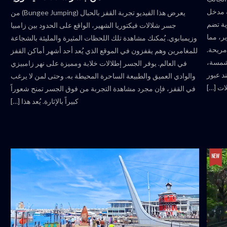
ة مدخل
يعرض هذا الفيديو تجربة القفز بالحبال (Bungee Jumping) من
ية تضم
جسر شلالات فيكتوريا الشهير، الواقع على الحدود بين زامبيا
ر، مما
وزيمبابوي. يُمكنك مشاهدة تلك اللحظات المثيرة والمليئة بالشجاعة
مريحة.
للمغامرين وهم يقفزون في الموقع الذي يُعد أحد أشهر أماكن القفز
مشمسة،
في العالم. يوفر الجسر إطلالات خلابة ومميزة على نهر زامبيزي
د عبور
والوادي العميق والطبيعة الساحرة المحيطة به. وحتى لمن لا يرغب
لات […]
في القفز، فإن مجرد مشاهدة التجربة من فوق الجسر تمنح شعوراً
كبيراً بالإثارة. يُعد هذا […]