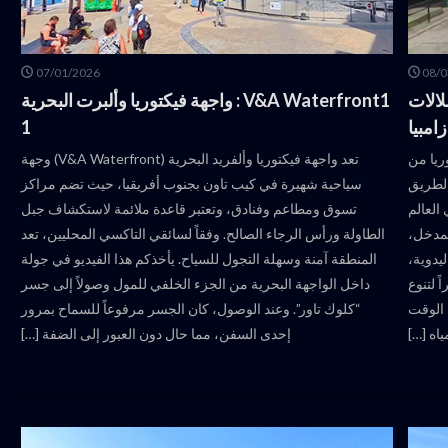
07/01/2026
08/0
Vi : مدخل شلالات
V&A Waterfront1 : واجهة فيكتوريا وألبرت البحرية
امبيا
1
ريا من
تعد واجهة فيكتوريا وألفريد البحرية (V&A Waterfront) وجهة
د حوالي 200 متر من الطريق
سياحية شهيرة في كيب تاون بجنوب أفريقيا، حيث تضم مراكز
العالم
تسوق ومطاعم وفنادق، وتعتبر قاعدة ملائمة لاستكشاف جبل
المدخل،
الطاولة ورأس الرجاء الصالح. وفقاً لسائقي التاكسي المحليين، تعد
يدوية،
المنطقة آمنة وسهلة التجول للسياح. يأخذكم هذا الفيديو في جولة
ً لتنوع
داخل الواجهة البحرية من الجزء الخلفي للمول وصولاً إلى جسر
 الوقت
“كلوك تاور”. وعند الوصول، كان الجسر مرفوعاً للسماح بمرور
اه […]
إحدى السفن، مما حال دون العبور إلى الضفة […]