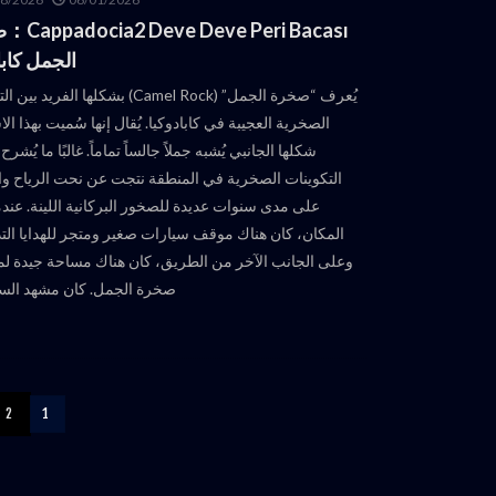
ve Peri Bacası
الجمل كابا
يُعرف “صخرة الجمل” (Camel Rock) بشكلها الفريد
الصخرية العجيبة في كابادوكيا. يُقال إنها سُميت بهذا ال
شكلها الجانبي يُشبه جملاً جالساً تماماً. غالبًا ما يُشرح
التكوينات الصخرية في المنطقة نتجت عن نحت الرياح وا
على مدى سنوات عديدة للصخور البركانية اللينة. عند
المكان، كان هناك موقف سيارات صغير ومتجر للهدايا التذ
وعلى الجانب الآخر من الطريق، كان هناك مساحة جيدة ل
صخرة الجمل. كان مشهد السي
2
1