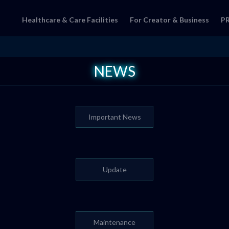
Healthcare & Care Facilities
For Creator & Business
P
NEWS
Important News
Update
Maintenance