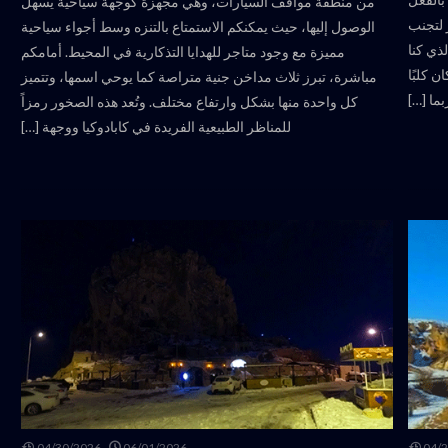
من منطقة مواقف السيارات، وهي مجهزة كوجهة سياحية يسهل
 لتجنب
الوصول إليها، حيث يمكنكم الاستمتاع بالتنزه وسط أجواء سياحية
ذي كنا
مميزة مع وجود متاجر للهدايا التذكارية في المحيط. أمامكم
ن كلبًا
مباشرة، تبرز ثلاث مداخن جنية متراصة كما يوحي اسمها، وتتميز
ربما […]
كل واحدة منها بشكل وارتفاع مختلف. وتُعد هذه الصخور رمزاً
للمناظر الطبيعية الفريدة في كابادوكيا ووجهة […]
04/30/2026
06/01/2026
04/