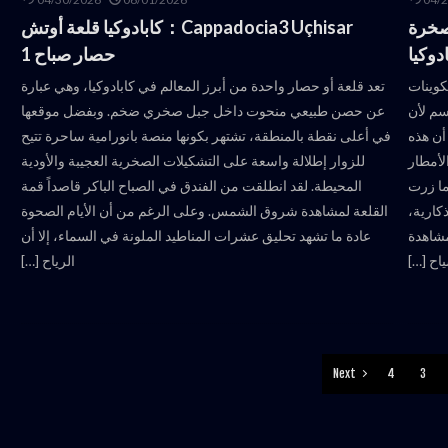
Cappadocia2 Deve De：صخرة
Cappadocia3 Uçhisar：كابادوكيا قلعة أوتش
دوكيا
حصار صباح 1
 بين التكوينات
تعد قلعة أو حصار واحدة من أبرز المعالم في كابادوكيا، وهي عبارة
اسم لأن
عن حصن طبيعي منحوت داخل جبل صخري ضخم. وبفضل موقعها
 أن هذه
في أعلى نقطة بالمنطقة، تشتهر بكونها منصة بانورامية ساحرة تتيح
لأمطار
للزوار إطلالة واسعة على التشكيلات الصخرية العجيبة والأودية
ما زرت
المحيطة. لقد انطلقت من الفندق في الصباح الباكر قاصداً قمة
كارية،
القلعة لمشاهدة شروق الشمس. وعلى الرغم من أن الأيام الصحوة
مشاهدة
عادة ما تشهد تحليق عشرات المناطيد الملونة في السماء، إلا أن
اح […]
الرياح […]
Next
4
3