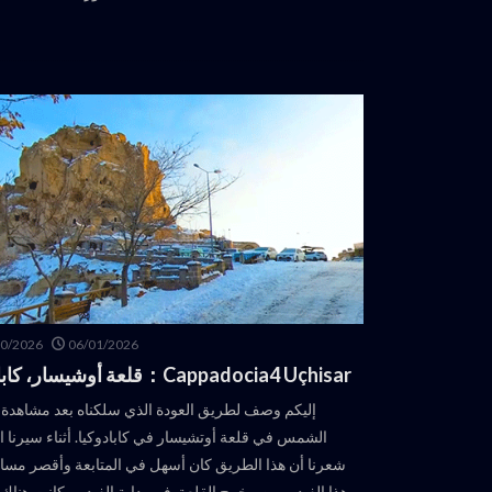
30/2026
06/01/2026
Cappadocia4 Uçhisar：قلعة أوشيسار، كابادوكيا
إليكم وصف لطريق العودة الذي سلكناه بعد مشاهد
الشمس في قلعة أوتشيسار في كابادوكيا. أثناء سيرنا ا
شعرنا أن هذا الطريق كان أسهل في المتابعة وأقصر مسافة
هذا الفيديو من مخرج القلعة. في بداية الفيديو، كانت هناك