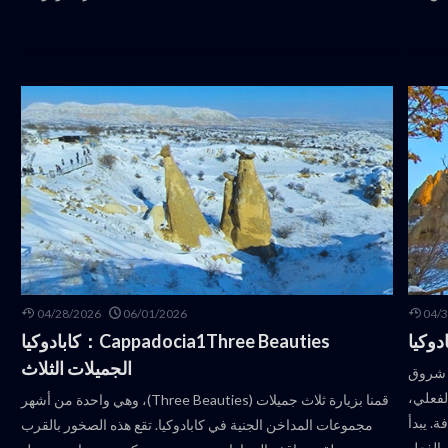
04/28/2026
06/01/2026
04/
Cappadocia1Three Beauties：كابادوكيا
الجميلات الثلاث
ة شروق
لفعلي،
قمنا بزيارة ثلاث جميلات (Three Beauties)، وهي واحدة من أشهر
. يبدأ
مجموعات المداخن الجنية في كابادوكيا. تقع هذه الصخور بالقرب
 بالفعل