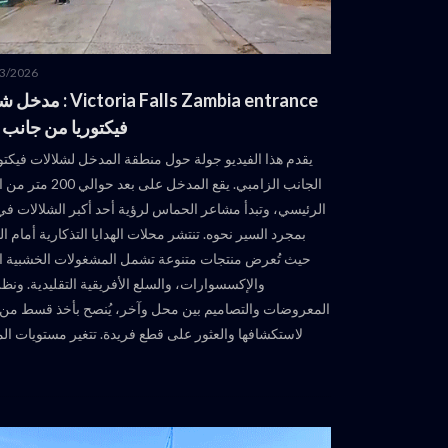
3/2026
ctoria Falls Zambia entrance
فيكتوريا من جانب ز
يقدم هذا الفيديو جولة حول منطقة المدخل لشلالات فيكتو
الجانب الزامبي. يقع المدخل على بع
الرئيسي، وتبدأ مشاعر الحماس لرؤية أحد أكبر الشلالات في 
بمجرد السير نحوه. تنتشر محلات الهدايا التذكارية أمام 
حيث تُعرض منتجات متنوعة تشمل المشغولات الخشبية ال
والإكسسوارات، والسلع الأفريقية التقليدية. ونظرا
المعروضات والتصاميم بين محل وآخر، يُنصح بأخذ قسط من
لاستكشافها والعثور على قطع فريدة. تتغير مستويات المي