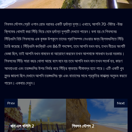
গিবসন স্টেপস গ্রেট ওশান রোড বরাবর একটি দুর্দান্ত দৃশ্য। এখানে, আপনি 70 -মিটার -উচ্চ
ক্লিফের খোদাই করা সিঁড়ি দিয়ে নেমে দুর্দান্ত দৃশ্যটি দেখতে পারেন। বলা হয় যে গিবসনের
সিঁড়িগুলি হিউ গিবসনের এক কৃষক উপকূলে তাদের প্রাণিসম্পদ নেওয়ার জন্য ক্লিফগুলিতে সিঁড়ি
তৈরি করেছে। সিঁড়িগুলি কংক্রিট এবং 86 টি পদক্ষেপ, তবে আপনি যখন যান, তখন নীচের অংশটি
ভেজা ছিল, তাই আপনি যখন নামবেন বা আরোহণ করবেন তখন আপনাকে সাবধান হওয়া দরকার।
গিবসনের সিঁড়ি সারা বছর খোলা আছে বলে মনে হয় তবে আপনি যখন যান তখন সতর্ক হন, কারণ
আবহাওয়া এবং তরঙ্গগুলির উপর নির্ভর করে সিঁড়ির ব্যবহার সীমাবদ্ধ হতে পারে। এটি একটি খুব
সুন্দর জায়গা ছিল যেখানে আপনি তরঙ্গগুলির শব্দ এবং বাতাসের সাথে প্রকৃতির মাহাত্ম্য অনুভব করতে
পারেন। একবার দেখুন।
Prev
Next
খান এল খলিলি 2
গিবসন স্টেপস 2