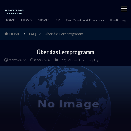
HOME
NEWS
MOVIE
PR
For Creator & Business
Healthcare & 
HOME
FAQ
Über das Lernprogramm
Über das Lernprogramm
07/25/2023
07/25/2023
FAQ
,
About
,
How_to_play