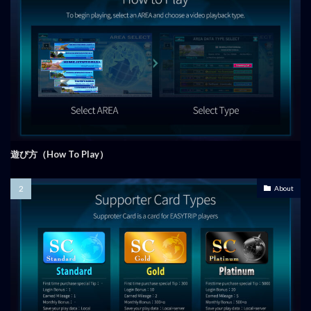
遊び方（How To Play）
About