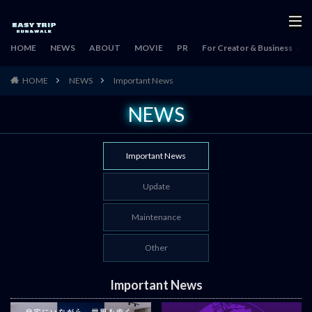
HOME
NEWS
ABOUT
MOVIE
PR
For Creator & Business
H
HOME
NEWS
Important News
NEWS
Important News
Update
Maintenance
Other
Important News