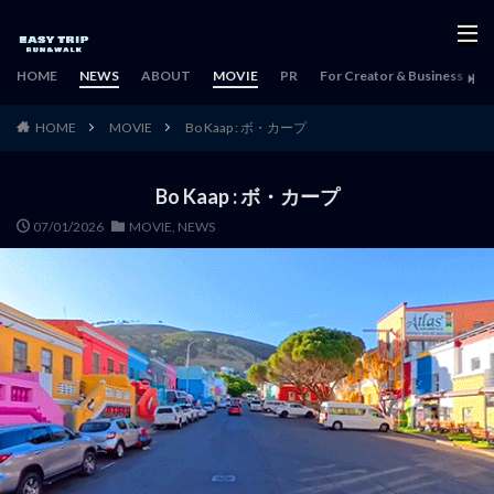
HOME
NEWS
ABOUT
MOVIE
PR
For Creator & Business
H
HOME
MOVIE
Bo Kaap : ボ・カープ
Bo Kaap : ボ・カープ
07/01/2026
MOVIE
,
NEWS