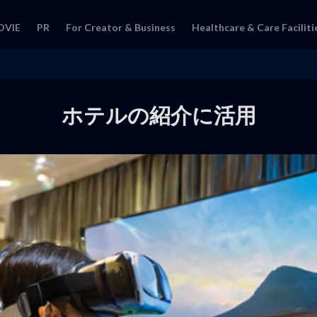
OVIE
PR
For Creator & Business
Healthcare & Care Faciliti
ホテルの紹介に活用