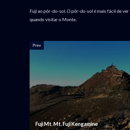
Fuji ao pôr-do-sol. O pôr-do-sol é mais fácil de v
quando visitar o Monte.
Prev
Fuji Mt. Mt. Fuji Kengamine