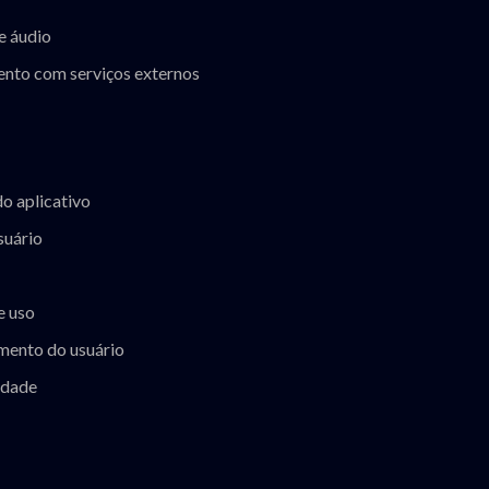
e áudio
ento com serviços externos
do aplicativo
suário
e uso
mento do usuário
idade