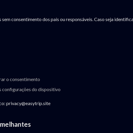
sem consentimento dos pais ou responsáveis. Caso seja identific
irar o consentimento
s configurações do dispositivo
co: privacy@easytrip.site
emelhantes