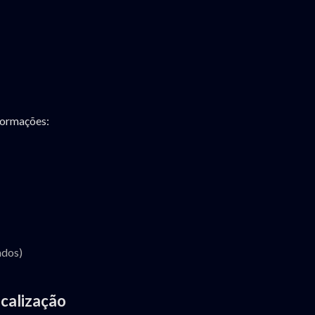
nformações:
ados)
ocalização