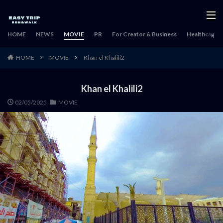
HOME
NEWS
MOVIE
PR
For Creator & Business
Healthcare & 
HOME
MOVIE
Khan el Khalili2
Khan el Khalili2
02/05/2025
MOVIE