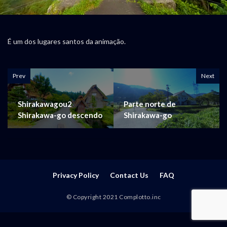
É um dos lugares santos da animação.
Prev
Next
Shirakawagou2
Parte norte de
Shirakawa-go descendo
Shirakawa-go
Privacy Policy
Contact Us
FAQ
© Copyright 2021 Complotto.inc