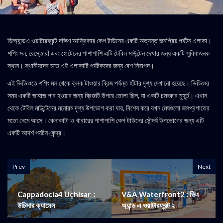
ভিঅ্যান্ডএ ওয়াটারফ্রন্ট দক্ষিণ আফ্রিকার কেপ টাউনের একটি অত্যন্ত জনপ্রিয় পর্যটন এলাকা।
শপিং মল, রেস্তোরাঁ এবং হোটেলের পাশাপাশি এটি টেবিল মাউন্টেন দেখার জন্য একটি সুবিধাজনক
স্থান। স্থানীয়দের মতে এই এলাকাটি পর্যটকদের জন্য বেশ নিরাপদ।
এই ভিডিওতে শপিং মল থেকে ক্লক টাওয়ার ব্রিজ পর্যন্ত হাঁটার দৃশ্য দেখানো হয়েছে। ভিডিওর
সময় একটি জাহাজ পার হওয়ার জন্য ব্রিজটি উপরে তোলা ছিল, যা একটি চমৎকার মুহূর্ত। এখান
থেকে টেবিল মাউন্টেনের মনোরম দৃশ্য উপভোগ করা যায়, বিশেষ করে যখন মেঘগুলো জলপ্রপাতের
মতো নেমে আসে। কেনাকাটা ও খাবারের পাশাপাশি কেপ টাউনের সৌন্দর্য উপভোগের জন্য এটি
একটি আদর্শ পর্যটন কেন্দ্র।
Prev
Next
Cappadocia4 Uçhisar：
V&A Waterfront2 : ভিএ
উচিসার ক্যাসেল
অ্যান্ড এ ওয়াটারফ্রন্ট ২