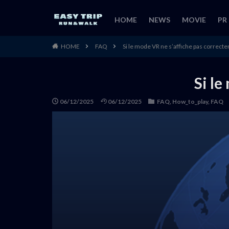
HOME
NEWS
MOVIE
PR
HOME
FAQ
Si le mode VR ne s’affiche pas correct
Si le
06/12/2025
06/12/2025
FAQ
,
How_to_play
,
FAQ