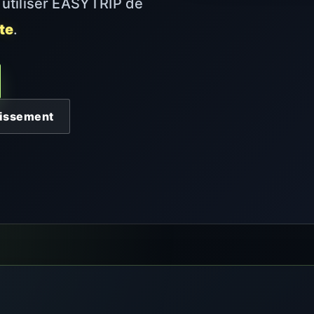
 utiliser EASYTRIP de
te
.
blissement