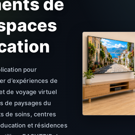
ments de
espaces
cation
ication pour
er d’expériences de
t de voyage virtuel
os de paysages du
s de soins, centres
éducation et résidences