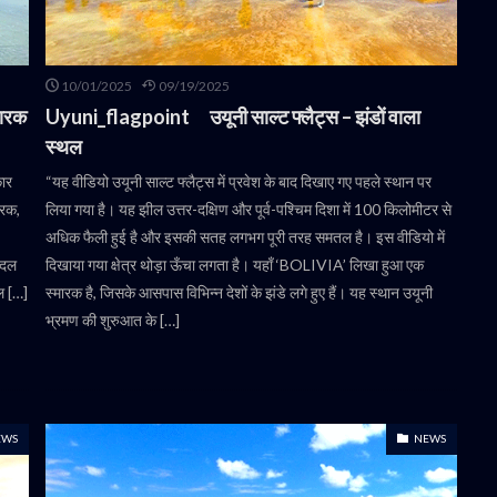
10/01/2025
09/19/2025
मारक
Uyuni_flagpoint उयूनी साल्ट फ्लैट्स – झंडों वाला
स्थल
कार
“यह वीडियो उयूनी साल्ट फ्लैट्स में प्रवेश के बाद दिखाए गए पहले स्थान पर
ारक,
लिया गया है। यह झील उत्तर-दक्षिण और पूर्व-पश्चिम दिशा में 100 किलोमीटर से
अधिक फैली हुई है और इसकी सतह लगभग पूरी तरह समतल है। इस वीडियो में
ैदल
दिखाया गया क्षेत्र थोड़ा ऊँचा लगता है। यहाँ ‘BOLIVIA’ लिखा हुआ एक
ल […]
स्मारक है, जिसके आसपास विभिन्न देशों के झंडे लगे हुए हैं। यह स्थान उयूनी
भ्रमण की शुरुआत के […]
EWS
NEWS