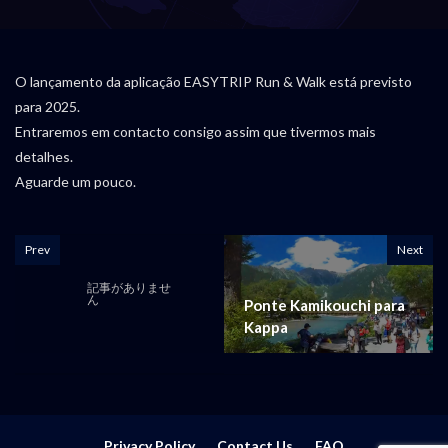
O lançamento da aplicação EASYTRIP Run & Walk está previsto
para 2025.
Entraremos em contacto consigo assim que tivermos mais
detalhes.
Aguarde um pouco.
Prev
Next
記事がありませ
ん
Ponte Kamikouchi para
Kappa
Privacy Policy
Contact Us
FAQ