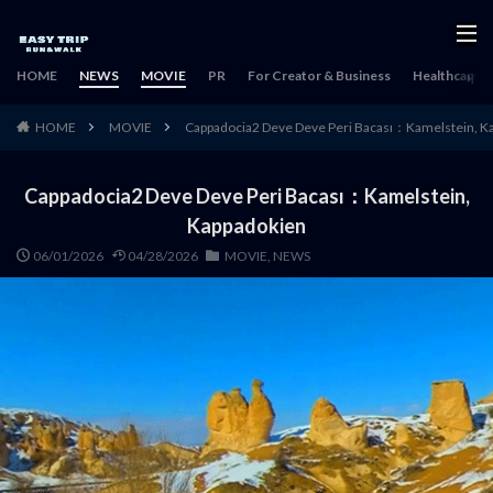
HOME
NEWS
MOVIE
PR
For Creator & Business
Healthcare & 
HOME
MOVIE
Cappadocia2 Deve Deve Peri Bacası：Kamelstein, K
Cappadocia2 Deve Deve Peri Bacası：Kamelstein,
Kappadokien
06/01/2026
04/28/2026
MOVIE
,
NEWS