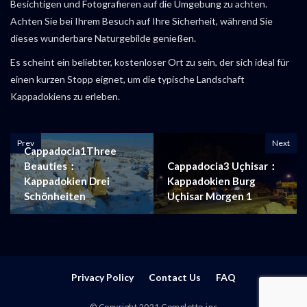
Besichtigen und Fotografieren auf die Umgebung zu achten.
Achten Sie bei Ihrem Besuch auf Ihre Sicherheit, während Sie
dieses wunderbare Naturgebilde genießen.
Es scheint ein beliebter, kostenloser Ort zu sein, der sich ideal für
einen kurzen Stopp eignet, um die typische Landschaft
Kappadokiens zu erleben.
Prev
Next
Cappadocia1Three
Beauties：
Cappadocia3 Uçhisar：
Kappadokien Drei
Kappadokien Burg
Schönheiten
Uçhisar Morgen 1
Privacy Policy
Contact Us
FAQ
© Copyright 2021 Complotto.inc