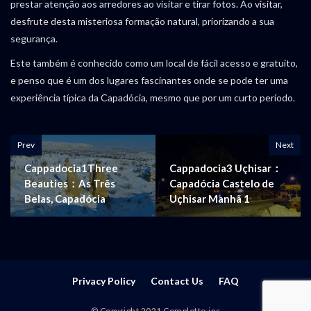
prestar atenção aos arredores ao visitar e tirar fotos. Ao visitar,
desfrute desta misteriosa formação natural, priorizando a sua
segurança.
Este também é conhecido como um local de fácil acesso e gratuito,
e penso que é um dos lugares fascinantes onde se pode ter uma
experiência típica da Capadócia, mesmo que por um curto período.
Prev
Next
Cappadocia1Three
Cappadocia3 Uçhisar：
Beauties：As Três
Capadócia Castelo de
Belas, Capadócia
Uçhisar Manhã 1
Privacy Policy
Contact Us
FAQ
© Copyright 2021 Complotto.inc