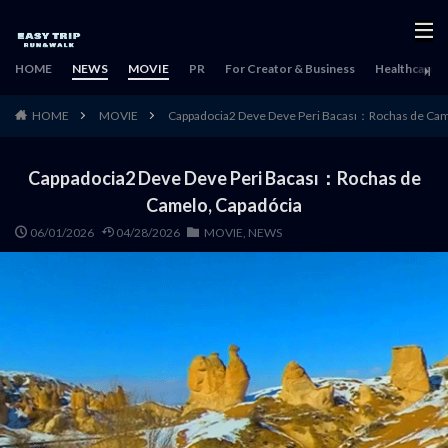
HOME
NEWS
MOVIE
PR
For Creator & Business
Healthcare & 
HOME
MOVIE
Cappadocia2 Deve Deve Peri Bacası：Rochas de Cam
Cappadocia2 Deve Deve Peri Bacası：Rochas de
Camelo, Capadócia
06/01/2026
04/28/2026
MOVIE
,
NEWS