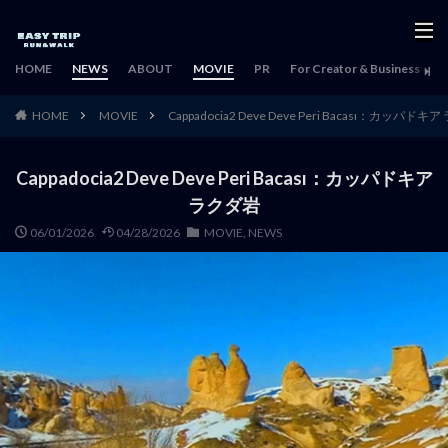
HOME
NEWS
ABOUT
MOVIE
PR
For Creator & Business
H
HOME
MOVIE
Cappadocia2 Deve Deve Peri Bacası：カッパドキ
Cappadocia2 Deve Deve Peri Bacası：カッパドキア
ラクダ岩
06/01/2026
04/28/2026
MOVIE
,
NEWS