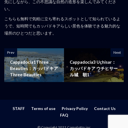
先にしながら、この不思議な自然の造形を楽しんでみてくださ
い。
こちらも無料で気軽に立ち寄れるスポットとして知られているよ
うで、短時間でもカッパドキアらしい景色を体験できる魅力的な
場所のひとつだと思います。
Prev
Next
Cappadocia1Three
Cappadocia3 Uçhisar：
Beauties：カッパドキア
カッパドキア ウチヒサー
Three Beauties
ル城 朝1
STAFF
Terms of use
Privacy Policy
Contact Us
FAQ
© Copyright 2021 Complotto.inc