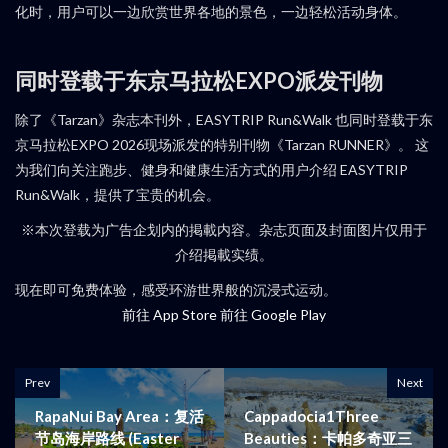
化时，用户可以一边欣赏世界各地的景色，一边轻松活动身体。
同时登载于东京马拉松EXPO派发刊物
除了《Tarzan》杂志本刊外，EASYTRIP Run&Walk 也同时登载于东
京马拉松EXPO 2026现场派发的特别刊物《Tarzan RUNNER》。 这
为我们向关注跑步、健身和健康生活方式的用户介绍 EASYTRIP
Run&Walk，提供了宝贵的机会。
※本次登载为广告企划内的掲載内容。杂志页面及封面图片仅用于
介绍掲載实绩。
现在即可免费体验，感受环游世界般的沉浸式运动。
前往 App Store
前往 Google Play
Prev
Next
RapaNui Bay Area：复活
Cappadocia1Three
节岛海岸路线 (Easter
Beauties：卡帕多奇亚三