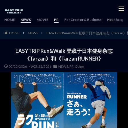
HOME
NEWS
MOVIE
PR
For Creator & Business
Healthcare & 
HOME
NEWS
EASYTRIP Run&Walk 登载于日本健身杂志《Tarzan》和
EASYTRIP Run&Walk 登载于日本健身杂志
《Tarzan》和《Tarzan RUNNER》
05/25/2026
05/25/2026
NEWS
,
PR
,
Other